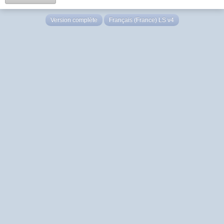
Version complète
Français (France) LS v4