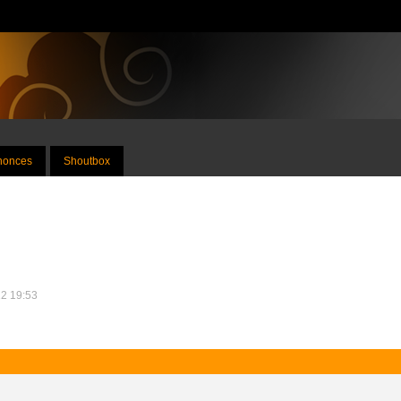
nnonces
Shoutbox
12 19:53