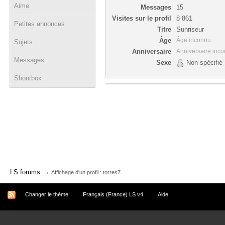
Aime
Messages
15
Visites sur le profil
8 861
Petites annonces
Titre
Sunriseur
Âge
Âge inconnu
Sujets
Anniversaire
Anniversaire inc
Messages
Sexe
Non spécifié
Shoutbox
→
LS forums
Affichage d'un profil : torres7
Changer le thème
Français (France) LS v4
Aide