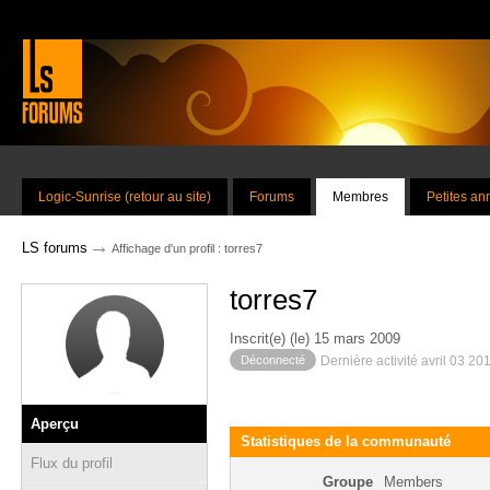
Logic-Sunrise (retour au site)
Forums
Membres
Petites a
→
LS forums
Affichage d'un profil : torres7
torres7
Inscrit(e) (le) 15 mars 2009
Déconnecté
Dernière activité avril 03 20
Aperçu
Statistiques de la communauté
Flux du profil
Groupe
Members