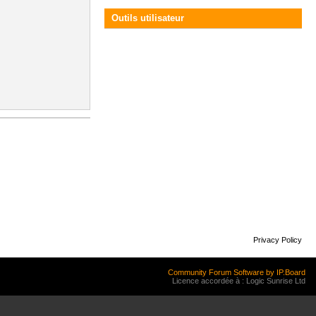
Outils utilisateur
Privacy Policy
Community Forum Software by IP.Board
Licence accordée à : Logic Sunrise Ltd