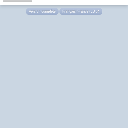
Version complète
Français (France) LS v4