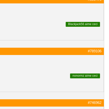
Blackjack56
aime ceci
#789106
nonormz
aime ceci
#746962