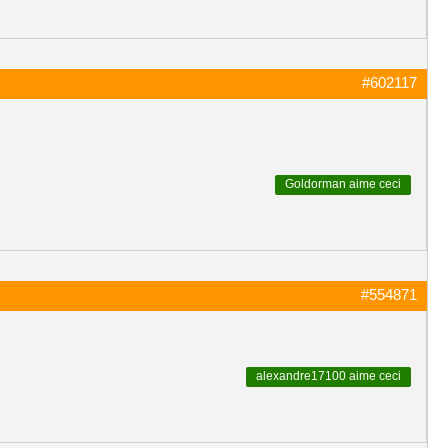
#602117
Goldorman
aime ceci
#554871
alexandre17100
aime ceci