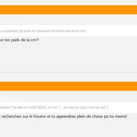
 2013 - 16:44
u multimetre (je parle du maximus sd tool et non de la cm)
 sur les pads de la cm?
 2013 - 14:29
 prendre ? la taille le model SDHC ou non ? , ca marche avec une clé usb ?
 recherches sur le forums et tu apprendras plein de chose pa toi meme!