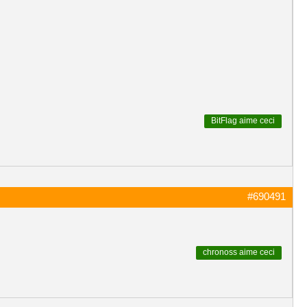
BitFlag
aime ceci
#690491
chronoss
aime ceci