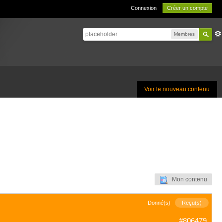
Connexion
Créer un compte
Membres
Voir le nouveau contenu
Mon contenu
Donné(s)
Reçu(s)
#806479