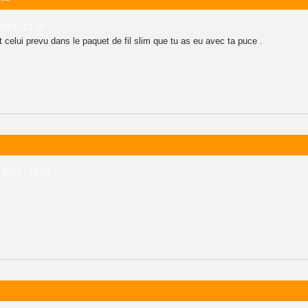
2015 - 12:30
urst celui prevu dans le paquet de fil slim que tu as eu avec ta puce .
 2015 - 16:39