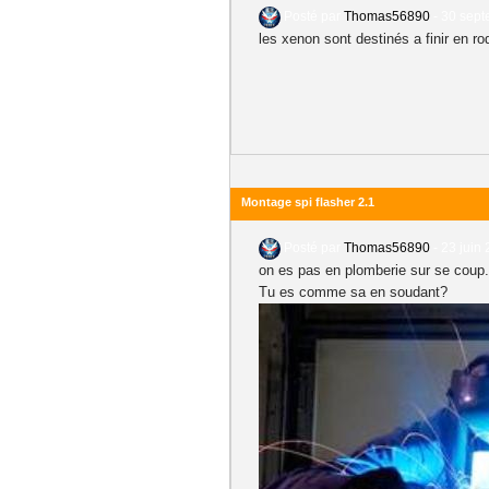
Posté par
Thomas56890
-
30 sept
les xenon sont destinés a finir en r
Montage spi flasher 2.1
Posté par
Thomas56890
-
23 juin 
on es pas en plomberie sur se coup.
Tu es comme sa en soudant?