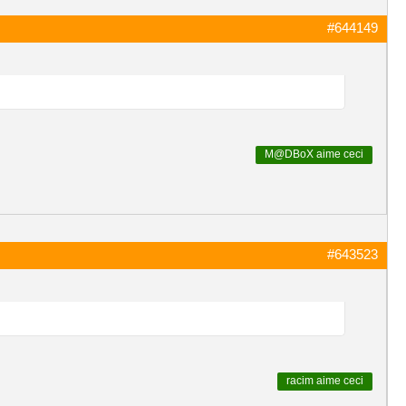
#644149
M@DBoX
aime ceci
#643523
racim
aime ceci