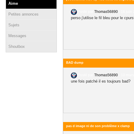
Aime
Posté par
Thomas56890
-
18 juin 
Petites annonces
perso j'utilise le fil bleu pour le cp
Sujets
Messages
Shoutbox
BAD dump
Posté par
Thomas56890
-
10 mars
une fois patché il es toujours bad?
pas d image ni de son problème x clamp