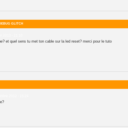
 DEBUG GLITCH
er 2013 - 21:10
ue? et quel sens tu met ton cable sur la led reset? merci pour le tuto
mbre 2012 - 15:24
ne?