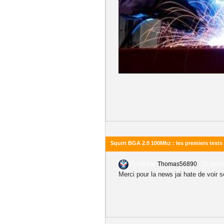
Squirt BGA 2.0 100Mhz : les premiers tests
Posté par
Thomas56890
-
11 janvi
Merci pour la news jai hate de voir