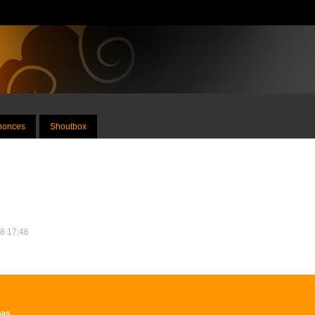
nnonces
Shoutbox
18 17:46
pas