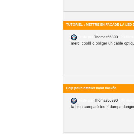
TUTORIEL : METTRE EN FACADE LA LED
Posté par
Thomas56890
-
23 févri
merci cool!! c obliger un cable optiq
Help pour installer nand hackée
Posté par
Thomas56890
-
04 nove
ta bien comparé tes 2 dumps dorigi