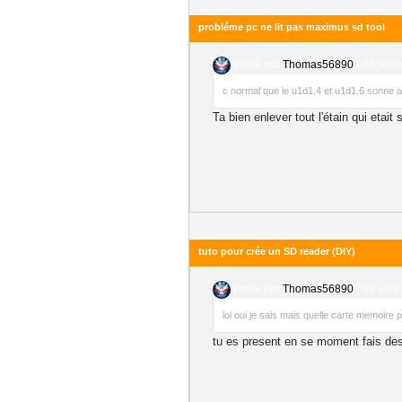
probléme pc ne lit pas maximus sd tool
Posté par
Thomas56890
-
05 août
c normal que le u1d1.4 et u1d1.6 sonne a
Ta bien enlever tout l'étain qui etait
tuto pour crée un SD reader (DIY)
Posté par
Thomas56890
-
02 août
lol oui je sais mais quelle carte memoire
tu es present en se moment fais des