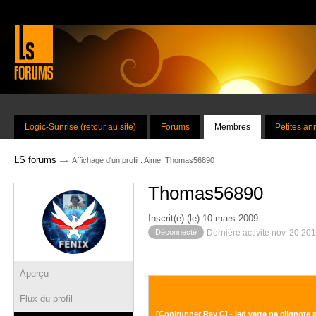
Logic-Sunrise (retour au site)
Forums
Membres
Petites a
→
LS forums
Affichage d'un profil : Aime: Thomas56890
Thomas56890
Inscrit(e) (le) 10 mars 2009
Déconnecté
Dernière activité nov. 20 20
Aperçu
Flux du profil
[Coolrunner Rev C] - led verte ne clignote 