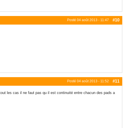
#10
Posté
04 août 2013 - 11:47
#11
Posté
04 août 2013 - 11:52
t les cas il ne faut pas qu il est continuité entre chacun des pads a