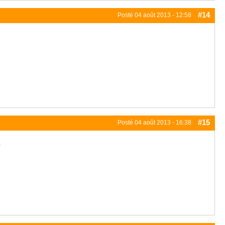
#14
Posté
04 août 2013 - 12:58
#15
Posté
04 août 2013 - 16:38
.