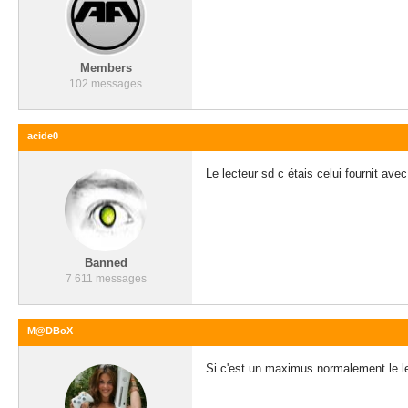
Members
102 messages
acide0
Le lecteur sd c étais celui fournit avec
Banned
7 611 messages
M@DBoX
Si c'est un maximus normalement le lec