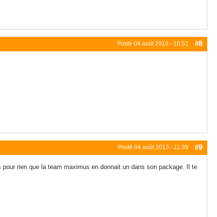
#8
Posté
04 août 2013 - 10:51
#9
Posté
04 août 2013 - 11:39
as pour rien que la team maximus en donnait un dans son package. Il te