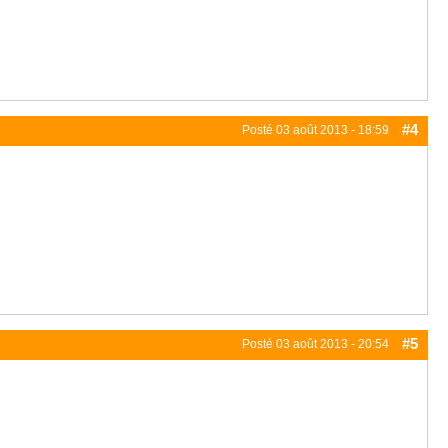
#4
Posté
03 août 2013 - 18:59
#5
Posté
03 août 2013 - 20:54