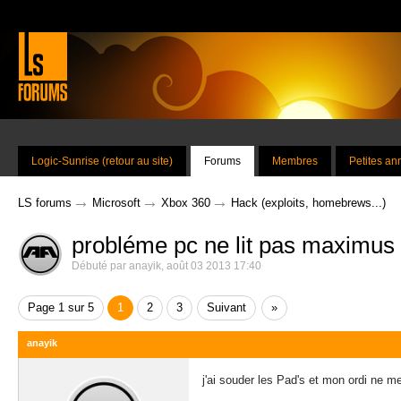
Logic-Sunrise (retour au site)
Forums
Membres
Petites a
→
→
→
LS forums
Microsoft
Xbox 360
Hack (exploits, homebrews...)
probléme pc ne lit pas maximus 
Débuté par
anayik
,
août 03 2013 17:40
Page 1 sur 5
1
2
3
Suivant
»
anayik
j'ai souder les Pad's et mon ordi ne m