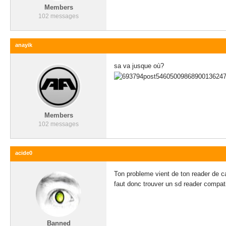
Members
102 messages
anayik
sa va jusque où?
Members
102 messages
acide0
Ton probleme vient de ton reader de c
faut donc trouver un sd reader compati
Banned