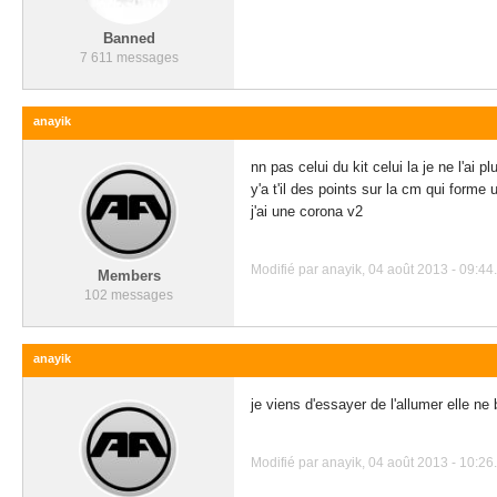
Banned
7 611 messages
anayik
nn pas celui du kit celui la je ne l'ai p
y'a t'il des points sur la cm qui forme
j'ai une corona v2
Modifié par anayik, 04 août 2013 - 09:44.
Members
102 messages
anayik
je viens d'essayer de l'allumer elle ne
Modifié par anayik, 04 août 2013 - 10:26.