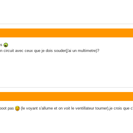
lus
 un circuit avec ceux que je dois souder(j'ai un multimetre)?
 boot pas
(le voyant s'allume et on voit le ventillateur tourner),je crois que