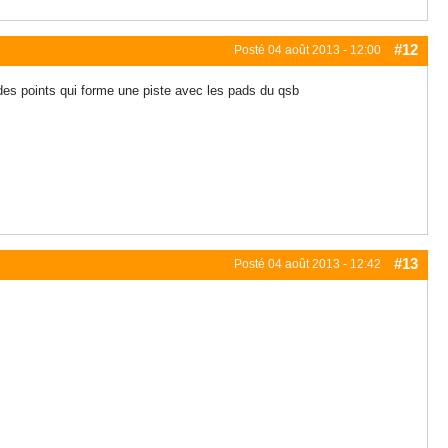
#12
Posté
04 août 2013 - 12:00
 des points qui forme une piste avec les pads du qsb
#13
Posté
04 août 2013 - 12:42