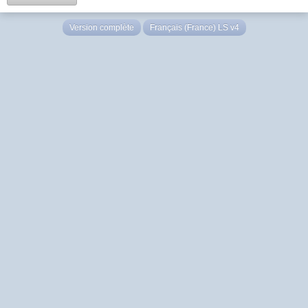
Version complète
Français (France) LS v4