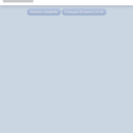
Version complète
Français (France) LS v4