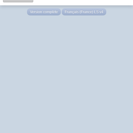
Version complète
Français (France) LS v4