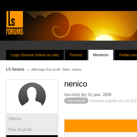
Logic-Sunrise (retour au site)
Forums
Membres
Petites a
→
LS forums
Affichage d'un profil : Aime: nenico
nenico
Inscrit(e) (le) 31 janv. 2009
Déconnecté
Dernière activité juin 18 20
Aperçu
Flux du profil