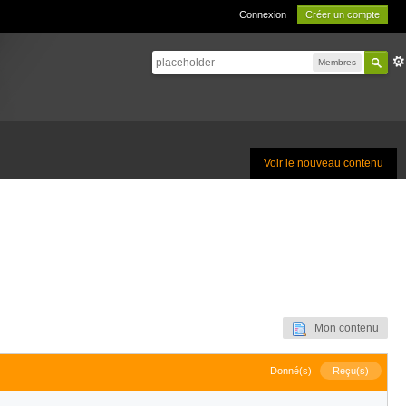
Connexion
Créer un compte
Membres
Voir le nouveau contenu
Mon contenu
Donné(s)
Reçu(s)