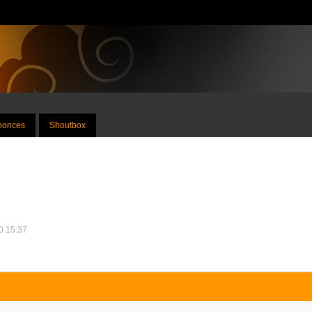
nnonces
Shoutbox
10 15:37