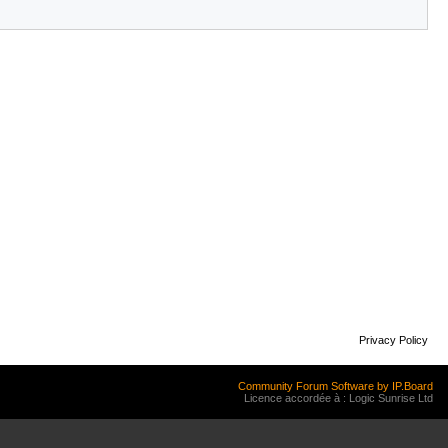
Privacy Policy
Community Forum Software by IP.Board
Licence accordée à : Logic Sunrise Ltd