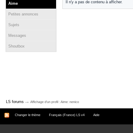
Il n'y a pas de contenu à afficher.
Aime
Petites annonces
Sujets
Messages
Shoutbox
→
LS forums
Affichage d'un profil : Aime: nenico
Changer le thème
Français (France) LS v4
Aide