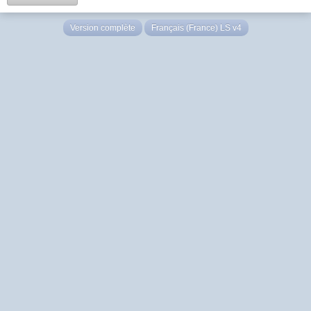
Version complète
Français (France) LS v4