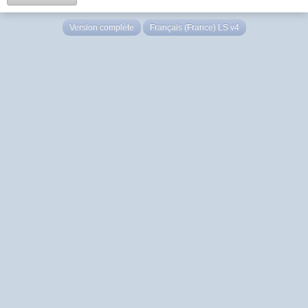
Version complète
Français (France) LS v4