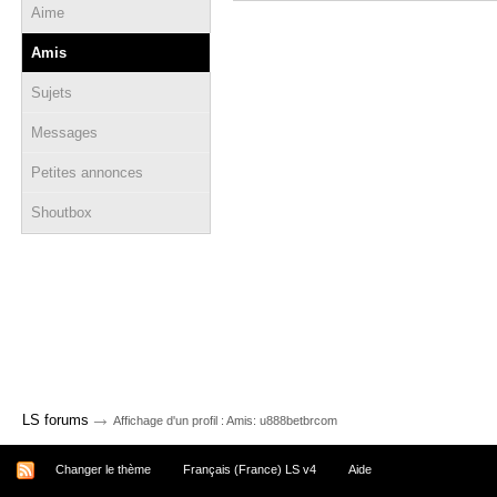
Aime
Amis
Sujets
Messages
Petites annonces
Shoutbox
→
LS forums
Affichage d'un profil : Amis: u888betbrcom
Changer le thème
Français (France) LS v4
Aide