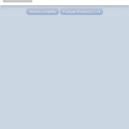
Version complète
Français (France) LS v4