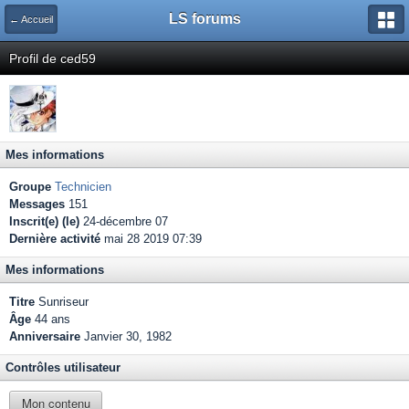
LS forums
← Accueil
Profil de ced59
Mes informations
Groupe
Technicien
Messages
151
Inscrit(e) (le)
24-décembre 07
Dernière activité
mai 28 2019 07:39
Mes informations
Titre
Sunriseur
Âge
44 ans
Anniversaire
Janvier 30, 1982
Contrôles utilisateur
Mon contenu