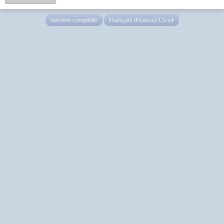
Version complète
Français (France) LS v4