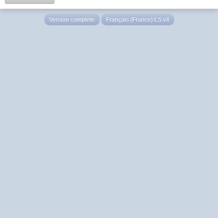
Version complète
Français (France) LS v4