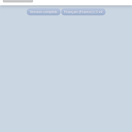
Version complète
Français (France) LS v4