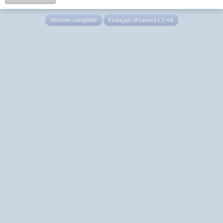
Version complète
Français (France) LS v4