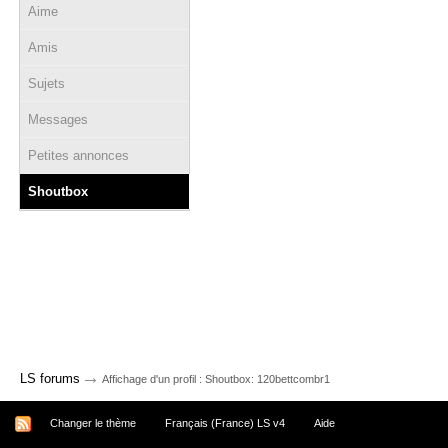
Aime
Amis
Sujets
Messages
Petites annonces
Shoutbox
→
LS forums
Affichage d'un profil : Shoutbox: 120bettcombr1
Changer le thème
Français (France) LS v4
Aide