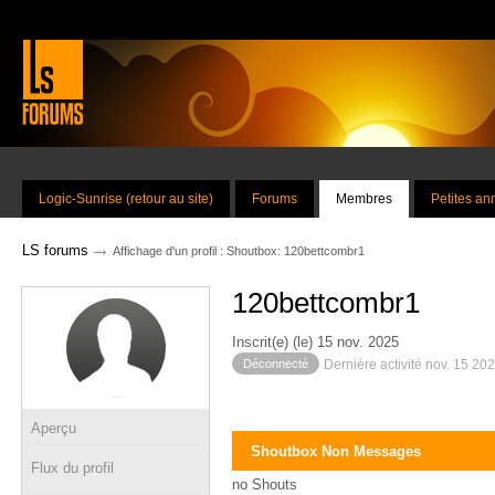
Logic-Sunrise (retour au site)
Forums
Membres
Petites a
→
LS forums
Affichage d'un profil : Shoutbox: 120bettcombr1
120bettcombr1
Inscrit(e) (le) 15 nov. 2025
Déconnecté
Dernière activité nov. 15 20
Aperçu
Shoutbox Non Messages
Flux du profil
no Shouts