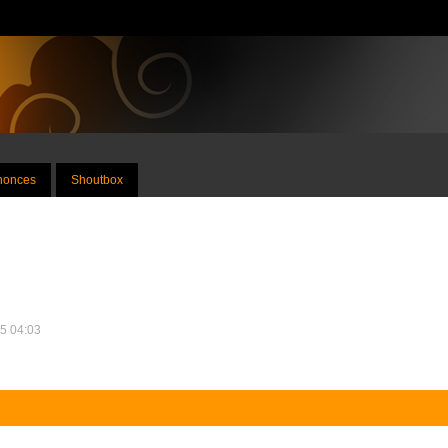
nnonces
Shoutbox
25 04:03