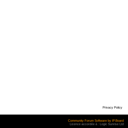
Privacy Policy
Community Forum Software by IP.Board
Licence accordée à : Logic Sunrise Ltd