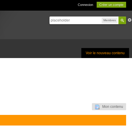
Connexion
Créer un compte
Membres
Voir le nouveau contenu
Mon contenu