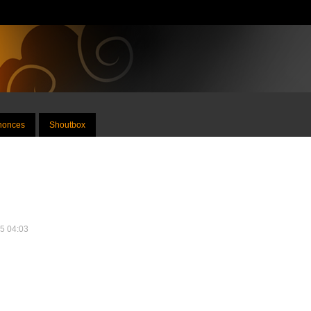
nnonces
Shoutbox
25 04:03