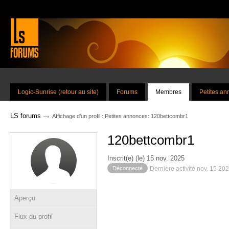
Logic-Sunrise (retour au site)
Forums
Membres
Petites a
→
LS forums
Affichage d'un profil : Petites annonces: 120bettcombr1
120bettcombr1
Inscrit(e) (le) 15 nov. 2025
Déconnecté
Dernière activité nov. 15 20
Aperçu
Flux du profil