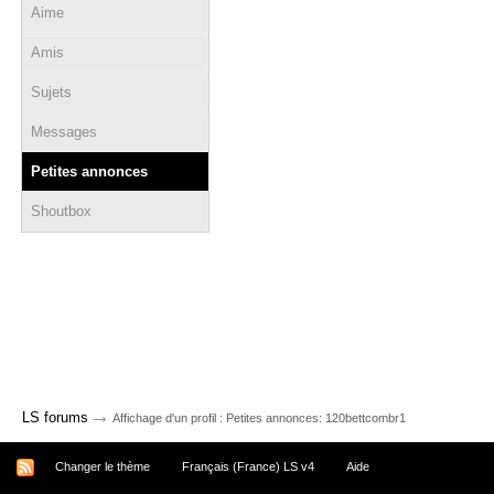
Aime
Amis
Sujets
Messages
Petites annonces
Shoutbox
→
LS forums
Affichage d'un profil : Petites annonces: 120bettcombr1
Changer le thème
Français (France) LS v4
Aide