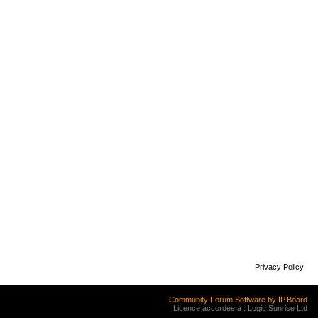
Privacy Policy
Community Forum Software by IP.Board
Licence accordée à : Logic Sunrise Ltd