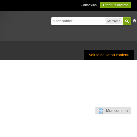
Connexion
Créer un compte
Membres
Voir le nouveau contenu
Mon contenu