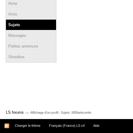
Aime
Amis
Sujets
Messages
Petites annonces
Shoutbox
→
LS forums
Affichage d'un profil : Sujets: 585bettcombr
Changer le thème
Français (France) LS v4
Aide