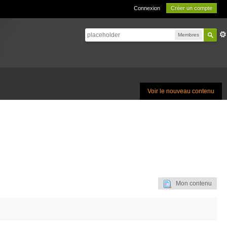
Connexion
Créer un compte
Membres
Voir le nouveau contenu
Mon contenu