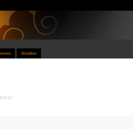
nnonces
Shoutbox
25 07:17