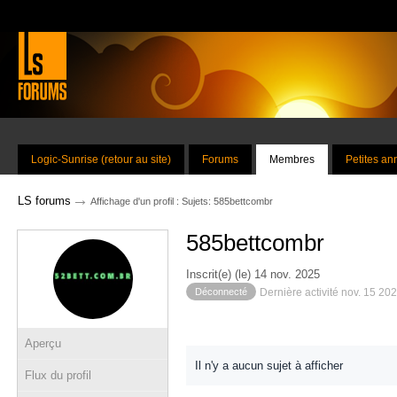
Logic-Sunrise (retour au site)
Forums
Membres
Petites a
→
LS forums
Affichage d'un profil : Sujets: 585bettcombr
585bettcombr
Inscrit(e) (le) 14 nov. 2025
Déconnecté
Dernière activité nov. 15 20
Aperçu
Il n'y a aucun sujet à afficher
Flux du profil