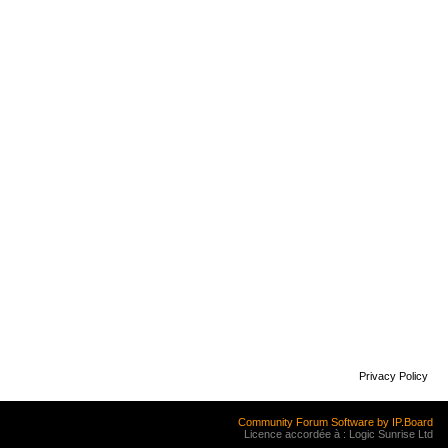
Privacy Policy
Community Forum Software by IP.Board
Licence accordée à : Logic Sunrise Ltd