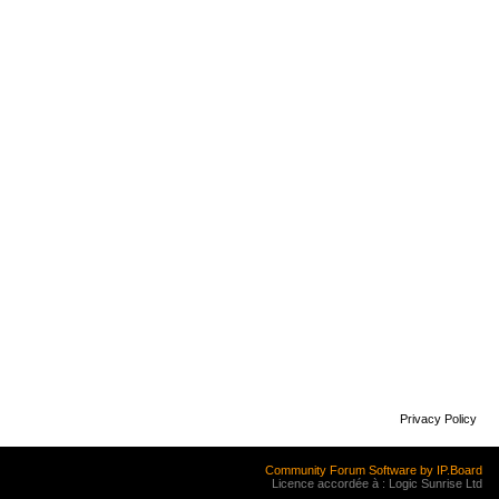
Privacy Policy
Community Forum Software by IP.Board
Licence accordée à : Logic Sunrise Ltd