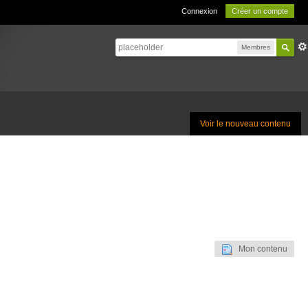
Connexion
Créer un compte
Membres
Voir le nouveau contenu
Mon contenu