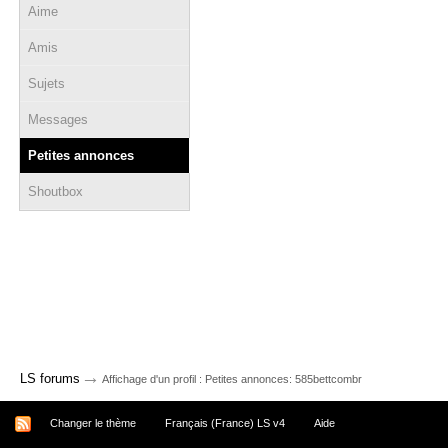
Aime
Amis
Sujets
Messages
Petites annonces
Shoutbox
→
LS forums
Affichage d'un profil : Petites annonces: 585bettcombr
Changer le thème
Français (France) LS v4
Aide