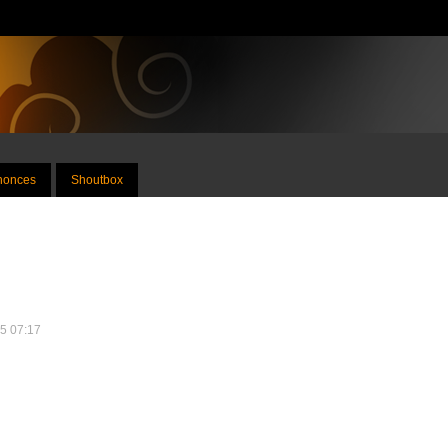
nnonces
Shoutbox
25 07:17