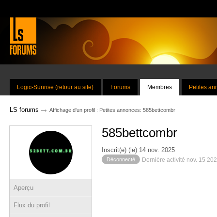
Logic-Sunrise (retour au site)
Forums
Membres
Petites a
→
LS forums
Affichage d'un profil : Petites annonces: 585bettcombr
585bettcombr
Inscrit(e) (le) 14 nov. 2025
Déconnecté
Dernière activité nov. 15 20
Aperçu
Flux du profil