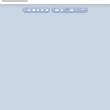
Version complète
Français (France) LS v4