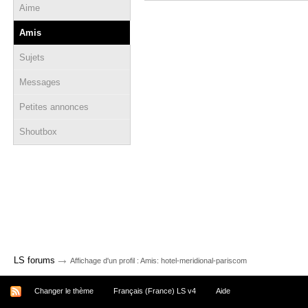
Aime
Amis
Sujets
Messages
Petites annonces
Shoutbox
→
LS forums
Affichage d'un profil : Amis: hotel-meridional-pariscom
Changer le thème
Français (France) LS v4
Aide