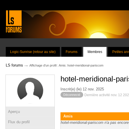
Logic-Sunrise (retour au site)
Forums
Membres
Petites a
→
LS forums
Affichage d'un profil : Amis: hotel-meridional-pariscom
hotel-meridional-par
Inscrit(e) (le) 12 nov. 2025
Déconnecté
Dernière activité nov. 12 20
Aperçu
Amis
Flux du profil
hotel-meridional-pariscom n'a pas encore