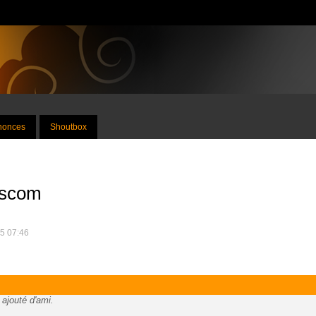
nnonces
Shoutbox
iscom
25 07:46
 ajouté d'ami.