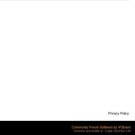
Privacy Policy
Community Forum Software by IP.Board
Licence accordée à : Logic Sunrise Ltd