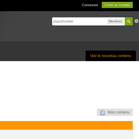
Connexion
Créer un compte
Membres
Voir le nouveau contenu
Mon contenu