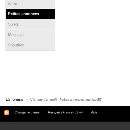
Aime
Petites annonces
Sujets
Messages
Shoutbox
→
LS forums
Affichage d'un profil : Petites annonces: leteniadu57
Changer le thème
Français (France) LS v4
Aide