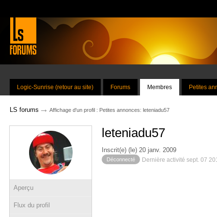
Logic-Sunrise (retour au site)
Forums
Membres
Petites a
→
LS forums
Affichage d'un profil : Petites annonces: leteniadu57
leteniadu57
Inscrit(e) (le) 20 janv. 2009
Déconnecté
Dernière activité sept. 07 2
Aperçu
Flux du profil