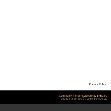
Privacy Policy
Community Forum Software by IP.Board
Licence accordée à : Logic Sunrise Ltd