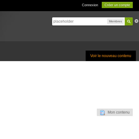
Connexion
Créer un compte
Membres
Voir le nouveau contenu
Mon contenu