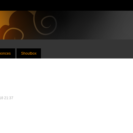
nnonces
Shoutbox
018 21:37