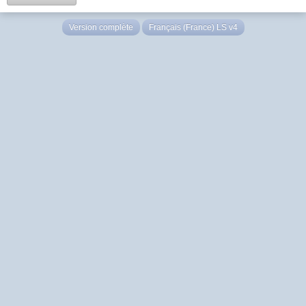
Version complète
Français (France) LS v4