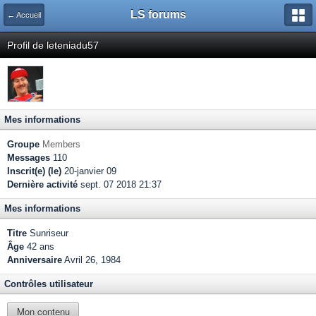
LS forums
← Accueil
Profil de leteniadu57
Mes informations
Groupe
Members
Messages
110
Inscrit(e) (le)
20-janvier 09
Dernière activité
sept. 07 2018 21:37
Mes informations
Titre
Sunriseur
Âge
42 ans
Anniversaire
Avril 26, 1984
Contrôles utilisateur
Mon contenu