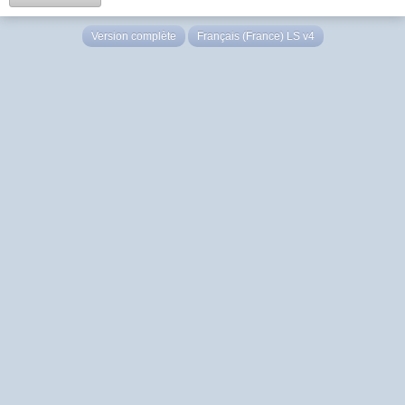
Version complète
Français (France) LS v4