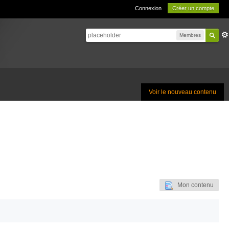
Connexion
Créer un compte
Membres
Voir le nouveau contenu
Mon contenu