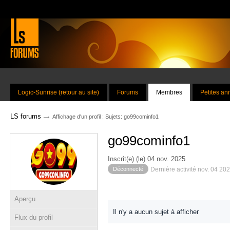
Logic-Sunrise (retour au site)
Forums
Membres
Petites a
→
LS forums
Affichage d'un profil : Sujets: go99cominfo1
go99cominfo1
Inscrit(e) (le) 04 nov. 2025
Déconnecté
Dernière activité nov. 04 20
Aperçu
Il n'y a aucun sujet à afficher
Flux du profil