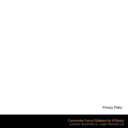
Privacy Policy
Community Forum Software by IP.Board
Licence accordée à : Logic Sunrise Ltd