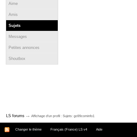
Aime
Amis
Sujets
Messages
Petites annonces
Shoutbox
→
LS forums
Affichage d'un profil : Sujets: go99cominfo1
Changer le thème
Français (France) LS v4
Aide