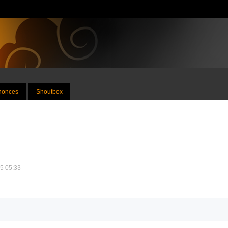
nnonces
Shoutbox
25 05:33