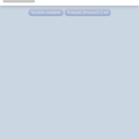
Version complète
Français (France) LS v4