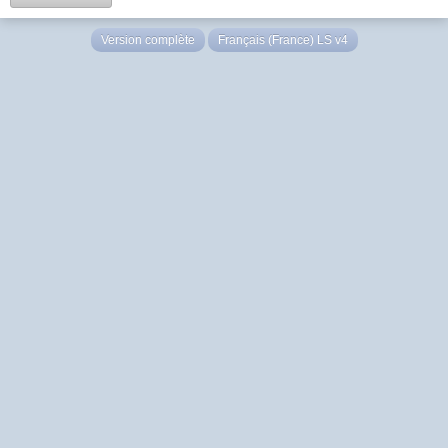
Version complète
Français (France) LS v4