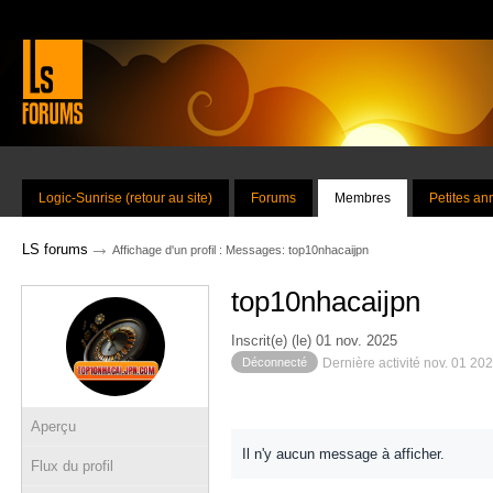
Logic-Sunrise (retour au site)
Forums
Membres
Petites a
→
LS forums
Affichage d'un profil : Messages: top10nhacaijpn
top10nhacaijpn
Inscrit(e) (le) 01 nov. 2025
Déconnecté
Dernière activité nov. 01 20
Aperçu
Il n'y aucun message à afficher.
Flux du profil