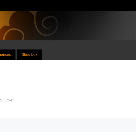
nnonces
Shoutbox
25 11:54