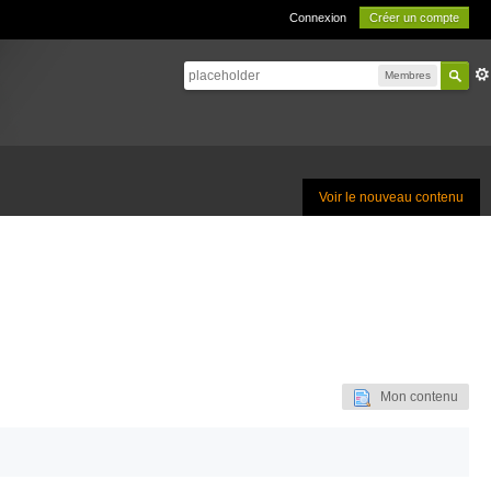
Connexion
Créer un compte
Membres
Voir le nouveau contenu
Mon contenu