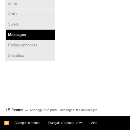
Aime
Amis
Sujets
Messages
Petites annonces
Shoutbox
→
LS forums
Affichage d'un profil : Messages: top10nhacaijpn
Changer le thème
Français (France) LS v4
Aide