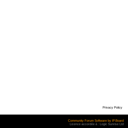
Privacy Policy
Community Forum Software by IP.Board
Licence accordée à : Logic Sunrise Ltd