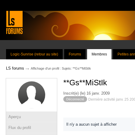
Logic-Sunrise (retour au site)
Forums
Membres
Petites a
→
LS forums
Affichage d'un profil : Sujets: **Gs**MiStIk
**Gs**MiStIk
Inscrit(e) (le) 16 janv. 2009
Déconnecté
Dernière activité janv. 25 2
Aperçu
Il n'y a aucun sujet à afficher
Flux du profil