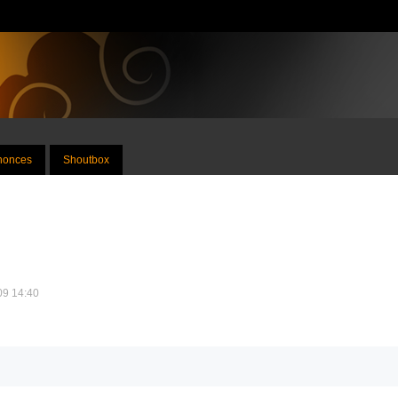
nnonces
Shoutbox
009 14:40