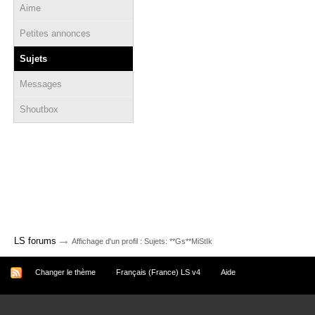
Aime
Petites annonces
Sujets
Messages
Shoutbox
→
LS forums
Affichage d'un profil : Sujets: **Gs**MiStIk
Changer le thème
Français (France) LS v4
Aide