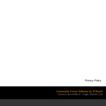
Privacy Policy
Community Forum Software by IP.Board
Licence accordée à : Logic Sunrise Ltd