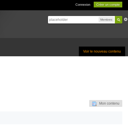
Connexion
Créer un compte
Membres
Voir le nouveau contenu
Mon contenu