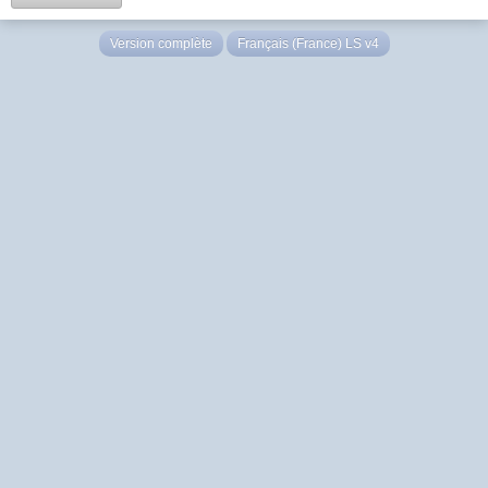
Version complète
Français (France) LS v4