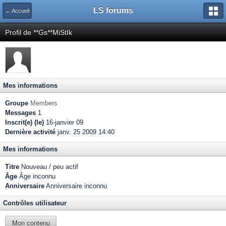
LS forums
← Accueil
Profil de **Gs**MiStIk
Mes informations
Groupe
Members
Messages
1
Inscrit(e) (le)
16-janvier 09
Dernière activité
janv. 25 2009 14:40
Mes informations
Titre
Nouveau / peu actif
Âge
Âge inconnu
Anniversaire
Anniversaire inconnu
Contrôles utilisateur
Mon contenu