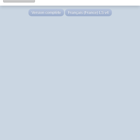
Version complète
Français (France) LS v4