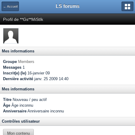
LS forums
← Accueil
Profil de **Gs**MiStIk
Mes informations
Groupe
Members
Messages
1
Inscrit(e) (le)
16-janvier 09
Dernière activité
janv. 25 2009 14:40
Mes informations
Titre
Nouveau / peu actif
Âge
Âge inconnu
Anniversaire
Anniversaire inconnu
Contrôles utilisateur
Mon contenu