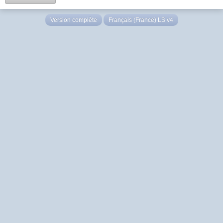
Version complète
Français (France) LS v4