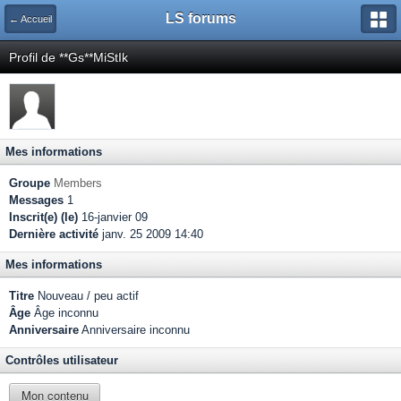
LS forums
← Accueil
Profil de **Gs**MiStIk
Mes informations
Groupe
Members
Messages
1
Inscrit(e) (le)
16-janvier 09
Dernière activité
janv. 25 2009 14:40
Mes informations
Titre
Nouveau / peu actif
Âge
Âge inconnu
Anniversaire
Anniversaire inconnu
Contrôles utilisateur
Mon contenu