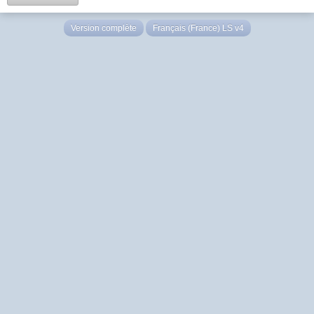
Version complète
Français (France) LS v4