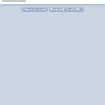
Version complète
Français (France) LS v4