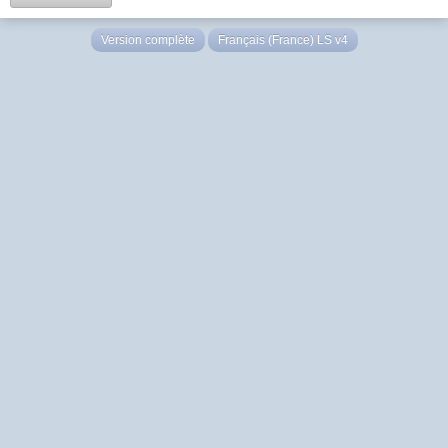
Version complète
Français (France) LS v4