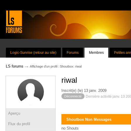
Logic-Sunrise (retour au site)
Forums
Membres
Petites a
→
LS forums
Affichage d'un profil : Shoutbox: riwal
riwal
Inscrit(e) (le) 13 janv. 2009
Déconnecté
Dernière activité janv. 13 2
Aperçu
Shoutbox Non Messages
Flux du profil
no Shouts