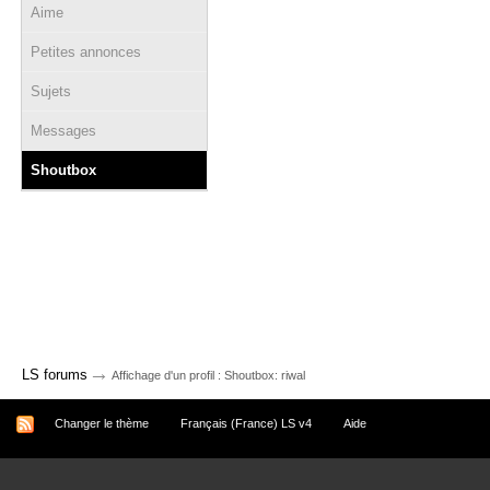
Aime
Petites annonces
Sujets
Messages
Shoutbox
→
LS forums
Affichage d'un profil : Shoutbox: riwal
Changer le thème
Français (France) LS v4
Aide