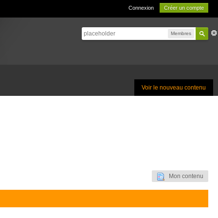
Connexion
Créer un compte
Membres
Voir le nouveau contenu
Mon contenu