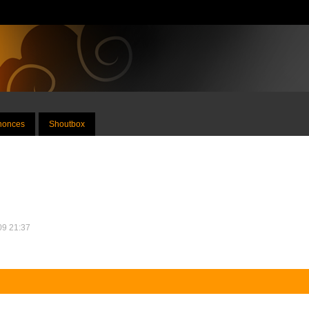
nnonces
Shoutbox
009 21:37