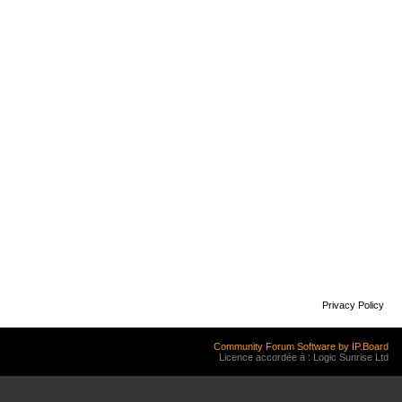
Privacy Policy
Community Forum Software by IP.Board
Licence accordée à : Logic Sunrise Ltd