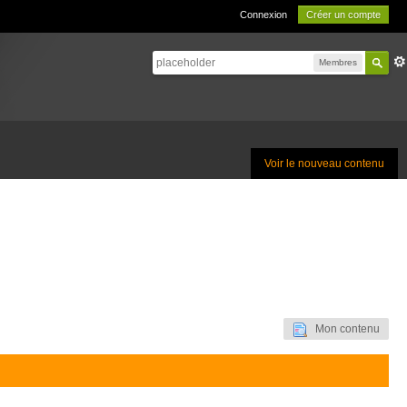
Connexion
Créer un compte
Membres
Voir le nouveau contenu
Mon contenu