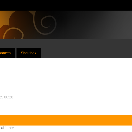
nnonces
Shoutbox
025 06:28
 afficher.