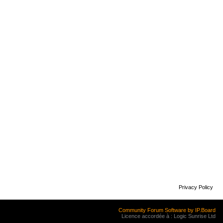
Privacy Policy
Community Forum Software by IP.Board
Licence accordée à : Logic Sunrise Ltd