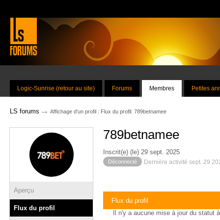
Logic-Sunrise (retour au site)
Forums
Membres
Petites a
→
LS forums
Affichage d'un profil : Flux du profil: 789betnamee
789betnamee
Inscrit(e) (le) 29 sept. 2025
Déconnecté
Dernière activité sept. 29 2
Aperçu
Flux du profil
Flux du profil
Il n'y a aucune mise à jour du statut à