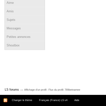
Aime
Amis
Sujets
Messages
Petites annonces
Shoutbox
→
LS forums
Affichage d'un profil : Flux du profil: 789betnamee
Changer le thème
Français (France) LS v4
Aide