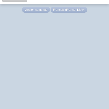
Version complète
Français (France) LS v4