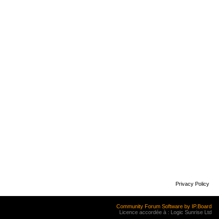
Privacy Policy
Community Forum Software by IP.Board
Licence accordée à : Logic Sunrise Ltd