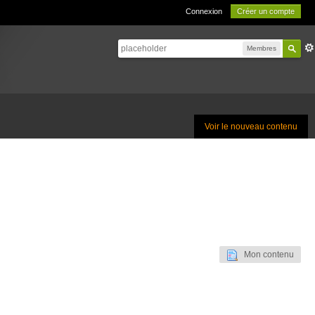
Connexion
Créer un compte
Membres
Voir le nouveau contenu
Mon contenu