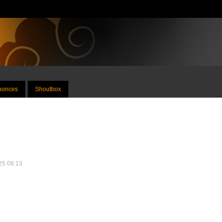
nnonces
Shoutbox
025 08:13