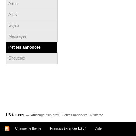
Aime
Amis
Sujets
Messages
Petites annonces
Shoutbox
→
LS forums
Affichage d'un profil : Petites annonces: 789betac
Changer le thème
Français (France) LS v4
Aide