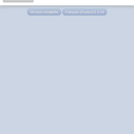
Version complète
Français (France) LS v4