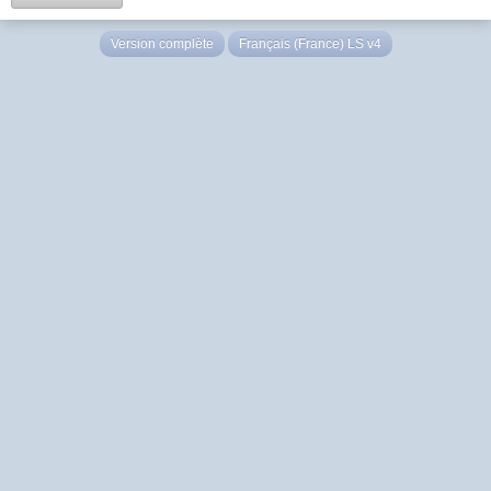
Version complète
Français (France) LS v4