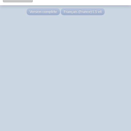
Version complète
Français (France) LS v4