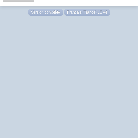
Version complète
Français (France) LS v4