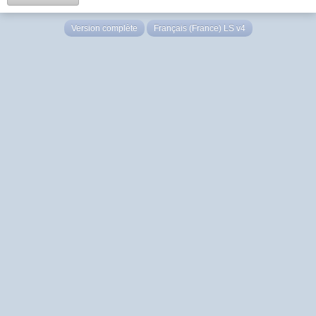
Version complète
Français (France) LS v4