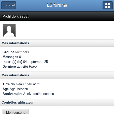
LS forums
← Accueil
Profil de kl99bet
Mes informations
Groupe
Members
Messages
0
Inscrit(e) (le)
04-septembre 25
Dernière activité
Privé
Mes informations
Titre
Nouveau / peu actif
Âge
Âge inconnu
Anniversaire
Anniversaire inconnu
Contrôles utilisateur
Mon contenu