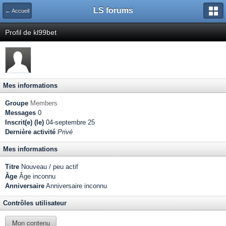
LS forums
← Accueil
Profil de kl99bet
Mes informations
Groupe
Members
Messages
0
Inscrit(e) (le)
04-septembre 25
Dernière activité
Privé
Mes informations
Titre
Nouveau / peu actif
Âge
Âge inconnu
Anniversaire
Anniversaire inconnu
Contrôles utilisateur
Mon contenu