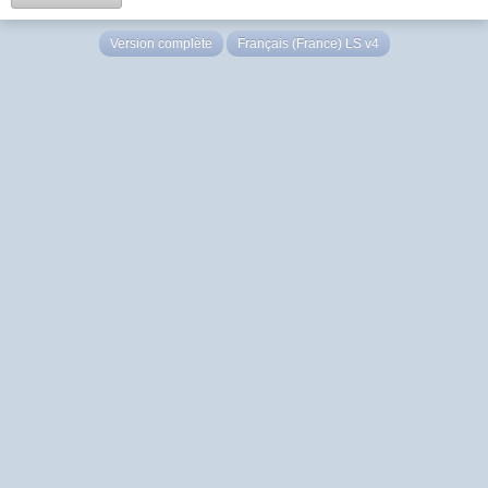
Version complète
Français (France) LS v4