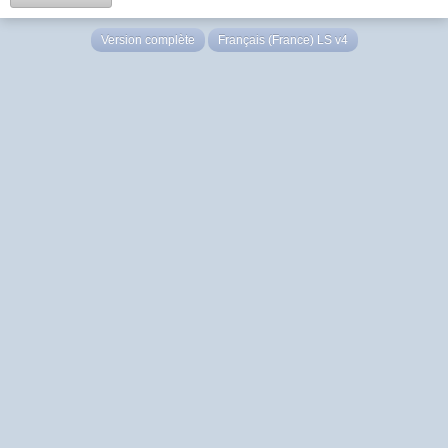
Version complète
Français (France) LS v4