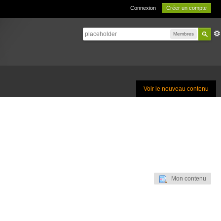
Connexion
Créer un compte
Membres
Voir le nouveau contenu
Mon contenu