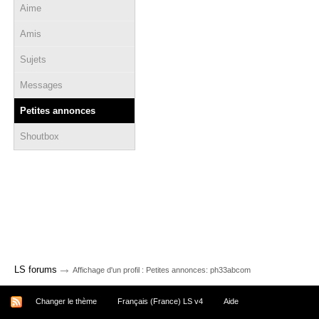
Aime
Amis
Sujets
Messages
Petites annonces
Shoutbox
→
LS forums
Affichage d'un profil : Petites annonces: ph33abcom
Changer le thème
Français (France) LS v4
Aide