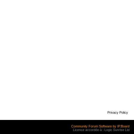
Privacy Policy
Community Forum Software by IP.Board
Licence accordée à : Logic Sunrise Ltd