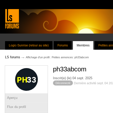
Logic-Sunrise (retour au site)
Forums
Membres
Petites a
→
LS forums
Affichage d'un profil : Petites annonces: ph33abcom
ph33abcom
Inscrit(e) (le) 04 sept. 2025
Déconnecté
Dernière activité sept. 04 2
Aperçu
Flux du profil