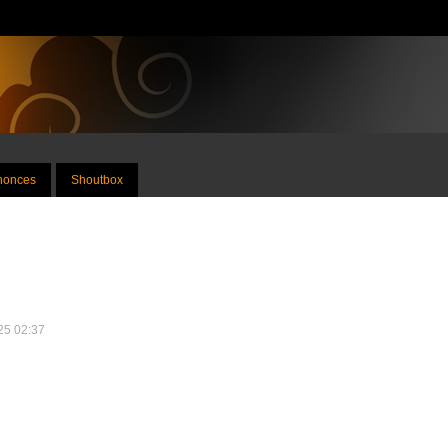
nnonces
Shoutbox
025 02:37