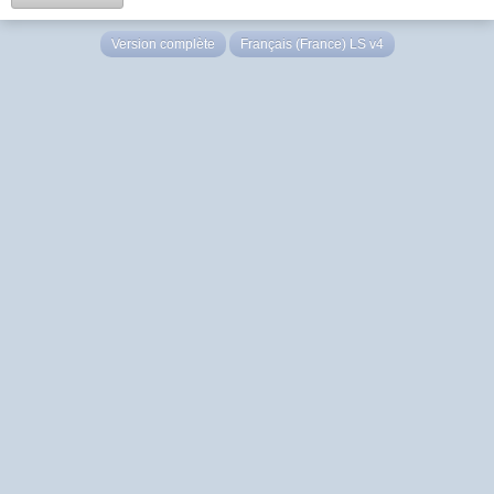
Version complète
Français (France) LS v4